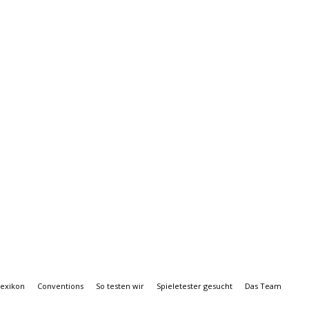
Lexikon
Conventions
So testen wir
Spieletester gesucht
Das Team