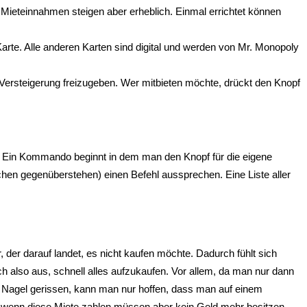
Mieteinnahmen steigen aber erheblich. Einmal errichtet können
rte. Alle anderen Karten sind digital und werden von Mr. Monopoly
Versteigerung freizugeben. Wer mitbieten möchte, drückt den Knopf
e. Ein Kommando beginnt in dem man den Knopf für die eigene
hen gegenüberstehen) einen Befehl aussprechen. Eine Liste aller
r, der darauf landet, es nicht kaufen möchte. Dadurch fühlt sich
ch also aus, schnell alles aufzukaufen. Vor allem, da man nur dann
n Nagel gerissen, kann man nur hoffen, dass man auf einem
, wenn diese Miete zahlen müssen aber kein Geld mehr besitzen.