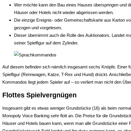
Wer möchte kann den Bau eines Hauses überspringen und direk
Häuser oder Hotels nicht wieder abgerissen werden.
Die einzige Ereignis- oder Gemeinschaftskarte aus Karton vo
gezogen und vorgelesen.
Dieser übernimmt auch die Rolle des Auktionators. Landet ma
seiner Spielfigur auf dem Zylinder.
Auf diesem befinden sich nämlich insgesamt sechs Knöpfe. Einer f
Spielfigur (Rennwagen, Katze, T-Rex und Hund) drückt. Anschließe
Kommandos liegt jedem Spieler auf – so verliert man nicht den Über
Flottes Spielvergnügen
Insgesamt gibt es etwas weniger Grundstücke (16) als beim norm
Monopoly Voice Banking sehr flott an. Die Preise für die Grundstüc
Häuser und Hotels bauen kann, wenn man alle Grundstücke einer Far
Grundstückstausch-Feld landet und ihn dazu zwingen kann, es abzu