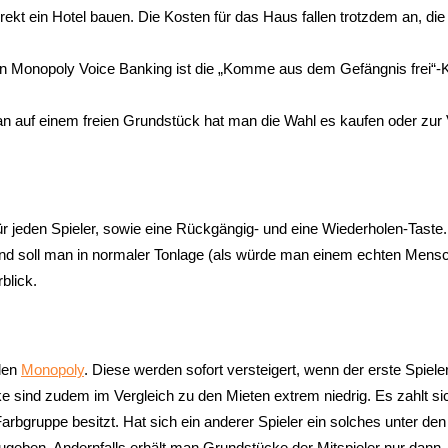
t ein Hotel bauen. Die Kosten für das Haus fallen trotzdem an, die 
n Monopoly Voice Banking ist die „Komme aus dem Gefängnis frei“-Ka
n auf einem freien Grundstück hat man die Wahl es kaufen oder zur 
ür jeden Spieler, sowie eine Rückgängig- und eine Wiederholen-Tast
nd soll man in normaler Tonlage (als würde man einem echten Mensc
blick.
alen
Monopoly
. Diese werden sofort versteigert, wenn der erste Spiele
ke sind zudem im Vergleich zu den Mieten extrem niedrig. Es zahlt si
bgruppe besitzt. Hat sich ein anderer Spieler ein solches unter de
geben. Andernfalls erhält man Grundstücke der Mitspieler nur dann