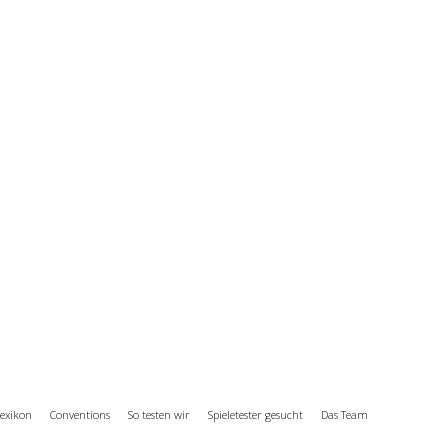
exikon
Conventions
So testen wir
Spieletester gesucht
Das Team