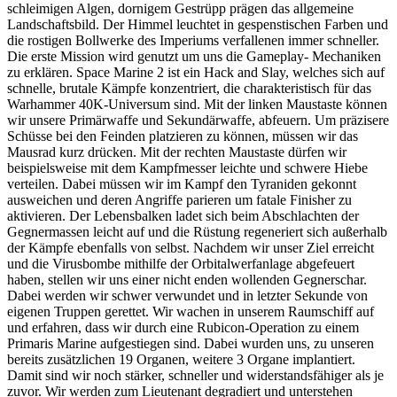
schleimigen Algen, dornigem Gestrüpp prägen das allgemeine
Landschaftsbild. Der Himmel leuchtet in gespenstischen Farben und
die rostigen Bollwerke des Imperiums verfallenen immer schneller.
Die erste Mission wird genutzt um uns die Gameplay- Mechaniken
zu erklären. Space Marine 2 ist ein Hack and Slay, welches sich auf
schnelle, brutale Kämpfe konzentriert, die charakteristisch für das
Warhammer 40K-Universum sind. Mit der linken Maustaste können
wir unsere Primärwaffe und Sekundärwaffe, abfeuern. Um präzisere
Schüsse bei den Feinden platzieren zu können, müssen wir das
Mausrad kurz drücken. Mit der rechten Maustaste dürfen wir
beispielsweise mit dem Kampfmesser leichte und schwere Hiebe
verteilen. Dabei müssen wir im Kampf den Tyraniden gekonnt
ausweichen und deren Angriffe parieren um fatale Finisher zu
aktivieren. Der Lebensbalken ladet sich beim Abschlachten der
Gegnermassen leicht auf und die Rüstung regeneriert sich außerhalb
der Kämpfe ebenfalls von selbst. Nachdem wir unser Ziel erreicht
und die Virusbombe mithilfe der Orbitalwerfanlage abgefeuert
haben, stellen wir uns einer nicht enden wollenden Gegnerschar.
Dabei werden wir schwer verwundet und in letzter Sekunde von
eigenen Truppen gerettet. Wir wachen in unserem Raumschiff auf
und erfahren, dass wir durch eine Rubicon-Operation zu einem
Primaris Marine aufgestiegen sind. Dabei wurden uns, zu unseren
bereits zusätzlichen 19 Organen, weitere 3 Organe implantiert.
Damit sind wir noch stärker, schneller und widerstandsfähiger als je
zuvor. Wir werden zum Lieutenant degradiert und unterstehen