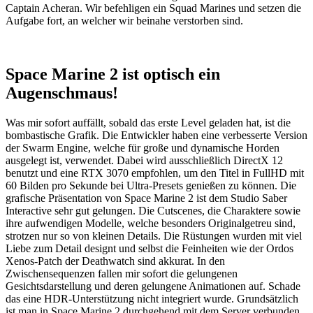
Captain Acheran. Wir befehligen ein Squad Marines und setzen die
Aufgabe fort, an welcher wir beinahe verstorben sind.
Space Marine 2 ist optisch ein
Augenschmaus!
Was mir sofort auffällt, sobald das erste Level geladen hat, ist die
bombastische Grafik. Die Entwickler haben eine verbesserte Version
der Swarm Engine, welche für große und dynamische Horden
ausgelegt ist, verwendet. Dabei wird ausschließlich DirectX 12
benutzt und eine RTX 3070 empfohlen, um den Titel in FullHD mit
60 Bilden pro Sekunde bei Ultra-Presets genießen zu können. Die
grafische Präsentation von Space Marine 2 ist dem Studio Saber
Interactive sehr gut gelungen. Die Cutscenes, die Charaktere sowie
ihre aufwendigen Modelle, welche besonders Originalgetreu sind,
strotzen nur so von kleinen Details. Die Rüstungen wurden mit viel
Liebe zum Detail designt und selbst die Feinheiten wie der Ordos
Xenos-Patch der Deathwatch sind akkurat. In den
Zwischensequenzen fallen mir sofort die gelungenen
Gesichtsdarstellung und deren gelungene Animationen auf. Schade
das eine HDR-Unterstützung nicht integriert wurde. Grundsätzlich
ist man in Space Marine 2 durchgehend mit dem Server verbunden.