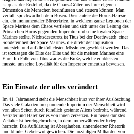
ist quasi der Erzfeind, da die Chaos-Götter aus ihrer eigenen
Dimension die Menschen beeinflussen und steuern können. Man
verfällt sprichwörtlich dem Bösen. Dies läutete die Horus-Häresie
ein, ein monumentaler Bürgerkrieg, in welchem ganze Legionen der
Space Marines dem Chaos verfielen und sich unter der Leitung des
Primarchen Horus gegen den Imperator und seine loyalen Space
Marines stellte. Nichtsdestotrotz ist Titus bei der Deathwatch, einer
Sondereinheit der Space Marines, die direkt der Inquisition
untersteht und auf die tödlichsten Missionen geschickt werden. Das
ist sozusagen die Elite der Elite und für die meisten Marines eine
Ehre. Im Falle von Titus war es die Buße, welche er ableisten
musste, um seine Loyalität für den Imperator erneut zu beweisen.
Ein Einsatz der alles verändert
Im 41. Jahrtausend steht die Menschheit kurz vor ihrer Auslöschung.
Das viele Galaxien umspannende Imperium der Menschheit wird
von allen Seiten durch feindlich gesinnte Aliens bedroht, während
Verräter und Häretiker es von innen zersetzen. Ein neues dunkles
Zeitalter ist hereingebrochen, in dem immerwährender Krieg
herrscht. Die Aufklärung ist Aberglauben, sinnentleerter Rhetorik
und blinder Gebetswut gewichen. Die unzähligen Milliarden von