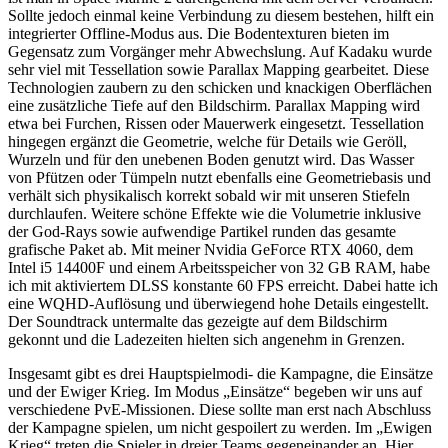
Sollte jedoch einmal keine Verbindung zu diesem bestehen, hilft ein
integrierter Offline-Modus aus. Die Bodentexturen bieten im
Gegensatz zum Vorgänger mehr Abwechslung. Auf Kadaku wurde
sehr viel mit Tessellation sowie Parallax Mapping gearbeitet. Diese
Technologien zaubern zu den schicken und knackigen Oberflächen
eine zusätzliche Tiefe auf den Bildschirm. Parallax Mapping wird
etwa bei Furchen, Rissen oder Mauerwerk eingesetzt. Tessellation
hingegen ergänzt die Geometrie, welche für Details wie Geröll,
Wurzeln und für den unebenen Boden genutzt wird. Das Wasser
von Pfützen oder Tümpeln nutzt ebenfalls eine Geometriebasis und
verhält sich physikalisch korrekt sobald wir mit unseren Stiefeln
durchlaufen. Weitere schöne Effekte wie die Volumetrie inklusive
der God-Rays sowie aufwendige Partikel runden das gesamte
grafische Paket ab. Mit meiner Nvidia GeForce RTX 4060, dem
Intel i5 14400F und einem Arbeitsspeicher von 32 GB RAM, habe
ich mit aktiviertem DLSS konstante 60 FPS erreicht. Dabei hatte ich
eine WQHD-Auflösung und überwiegend hohe Details eingestellt.
Der Soundtrack untermalte das gezeigte auf dem Bildschirm
gekonnt und die Ladezeiten hielten sich angenehm in Grenzen.
Insgesamt gibt es drei Hauptspielmodi- die Kampagne, die Einsätze
und der Ewiger Krieg. Im Modus „Einsätze“ begeben wir uns auf
verschiedene PvE-Missionen. Diese sollte man erst nach Abschluss
der Kampagne spielen, um nicht gespoilert zu werden. Im „Ewigen
Krieg“ treten die Spieler in dreier Teams gegeneinander an. Hier