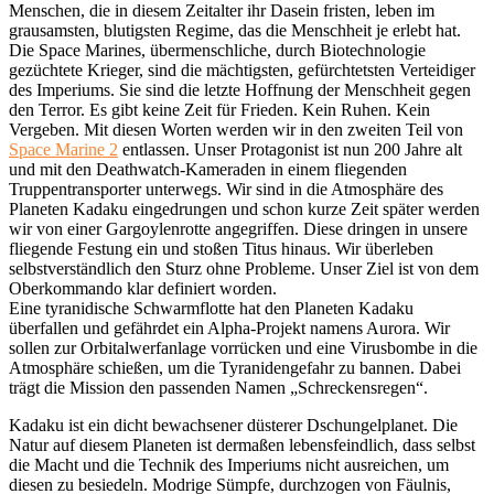
Menschen, die in diesem Zeitalter ihr Dasein fristen, leben im
grausamsten, blutigsten Regime, das die Menschheit je erlebt hat.
Die Space Marines, übermenschliche, durch Biotechnologie
gezüchtete Krieger, sind die mächtigsten, gefürchtetsten Verteidiger
des Imperiums. Sie sind die letzte Hoffnung der Menschheit gegen
den Terror. Es gibt keine Zeit für Frieden. Kein Ruhen. Kein
Vergeben. Mit diesen Worten werden wir in den zweiten Teil von
Space Marine 2
entlassen. Unser Protagonist ist nun 200 Jahre alt
und mit den Deathwatch-Kameraden in einem fliegenden
Truppentransporter unterwegs. Wir sind in die Atmosphäre des
Planeten Kadaku eingedrungen und schon kurze Zeit später werden
wir von einer Gargoylenrotte angegriffen. Diese dringen in unsere
fliegende Festung ein und stoßen Titus hinaus. Wir überleben
selbstverständlich den Sturz ohne Probleme. Unser Ziel ist von dem
Oberkommando klar definiert worden.
Eine tyranidische Schwarmflotte hat den Planeten Kadaku
überfallen und gefährdet ein Alpha-Projekt namens Aurora. Wir
sollen zur Orbitalwerfanlage vorrücken und eine Virusbombe in die
Atmosphäre schießen, um die Tyranidengefahr zu bannen. Dabei
trägt die Mission den passenden Namen „Schreckensregen“.
Kadaku ist ein dicht bewachsener düsterer Dschungelplanet. Die
Natur auf diesem Planeten ist dermaßen lebensfeindlich, dass selbst
die Macht und die Technik des Imperiums nicht ausreichen, um
diesen zu besiedeln. Modrige Sümpfe, durchzogen von Fäulnis,