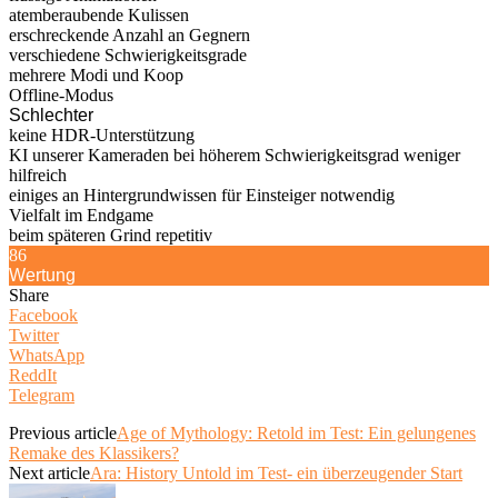
atemberaubende Kulissen
erschreckende Anzahl an Gegnern
verschiedene Schwierigkeitsgrade
mehrere Modi und Koop
Offline-Modus
Schlechter
keine HDR-Unterstützung
KI unserer Kameraden bei höherem Schwierigkeitsgrad weniger
hilfreich
einiges an Hintergrundwissen für Einsteiger notwendig
Vielfalt im Endgame
beim späteren Grind repetitiv
86
Wertung
Share
Facebook
Twitter
WhatsApp
ReddIt
Telegram
Previous article
Age of Mythology: Retold im Test: Ein gelungenes
Remake des Klassikers?
Next article
Ara: History Untold im Test- ein überzeugender Start