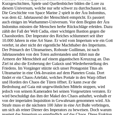
Kurzgeschichten, Spiele und Quellenbücher bilden die Lore zu
diesem Universum, welche nur sehr schwer zu durchschauen ist.
Die Geschichte von Space Marine 2 spielt in der Ära Indomitus,
was dem 42. Jahrtausend der Menschheit entspricht. Es passiert
auch einiges im Warhammer-Universum. Vor dem Beginn der Ära
Indomitus müssten die Menschen herbe Rückschläge erleiden. Dazu
zählt der Fall der Welt Cadia, einer wichtigen Bastion gegen die
Chaoshorden. Der Imperator des Reiches schlummert seit über
10.000 Jahren in eine Art Stase. Er wird vom Imperium wie ein Gott
verehrt, ist aber nicht der eigentliche Machthaber des Imperiums.
Der Primarch der Ultramarines, Roboute Guilliman, ist nach
Jahrtausenden von den Toten auferstanden und führt nun die
Armeen der Menschheit auf einem gigantischen Kreuzzug an. Das
Ziel ist also die Eroberung der Galaxis und Wiederherstellung des
Friedens. Im Vorgänger stürzte sich unser Protagonist Titus als
Ultramarine in eine Ork-Invasion auf dem Planeten Graia. Dort
findet er ein Chaos-Artefakt, welches Portale in den Warp öffnet
und Horden des Chaos die Türen öffnet. Er kann zwar die
Bedrohung auf Gaia mit ungewöhnlichen Mitteln stoppen, wird
jedoch von seinem Kameraden bei seinen Vorgesetzten verraten. Er
wird beschuldigt das ihm der Makel des Chaos anhaftet, weshalb er
von der imperialen Inquisition in Gewahrsam genommen wird. Als
Strafe muss er die nächsten 100 Jahre in eine Art Buße verbringen,
um sich als reiner Diener des Imperators zu beweisen. Doch warum
reagiert das Imperium so empfindlich auf das Chaos. Diese Fraktion