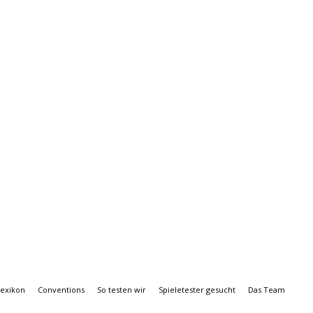
Lexikon
Conventions
So testen wir
Spieletester gesucht
Das Team