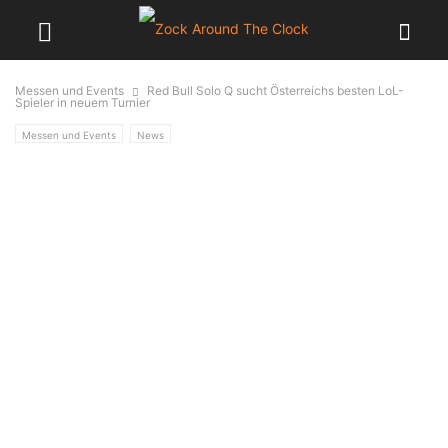
Messen und Events
Red Bull Solo Q sucht Österreichs besten LoL-
Spieler in neuem Turnier
Messen und Events
News