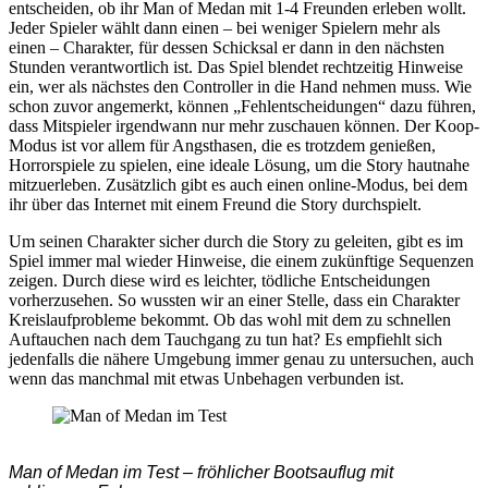
entscheiden, ob ihr Man of Medan mit 1-4 Freunden erleben wollt.
Jeder Spieler wählt dann einen – bei weniger Spielern mehr als
einen – Charakter, für dessen Schicksal er dann in den nächsten
Stunden verantwortlich ist. Das Spiel blendet rechtzeitig Hinweise
ein, wer als nächstes den Controller in die Hand nehmen muss. Wie
schon zuvor angemerkt, können „Fehlentscheidungen“ dazu führen,
dass Mitspieler irgendwann nur mehr zuschauen können. Der Koop-
Modus ist vor allem für Angsthasen, die es trotzdem genießen,
Horrorspiele zu spielen, eine ideale Lösung, um die Story hautnahe
mitzuerleben. Zusätzlich gibt es auch einen online-Modus, bei dem
ihr über das Internet mit einem Freund die Story durchspielt.
Um seinen Charakter sicher durch die Story zu geleiten, gibt es im
Spiel immer mal wieder Hinweise, die einem zukünftige Sequenzen
zeigen. Durch diese wird es leichter, tödliche Entscheidungen
vorherzusehen. So wussten wir an einer Stelle, dass ein Charakter
Kreislaufprobleme bekommt. Ob das wohl mit dem zu schnellen
Auftauchen nach dem Tauchgang zu tun hat? Es empfiehlt sich
jedenfalls die nähere Umgebung immer genau zu untersuchen, auch
wenn das manchmal mit etwas Unbehagen verbunden ist.
Man of Medan im Test – fröhlicher Bootsauflug mit