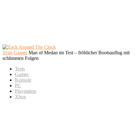
Tests
Games
Man of Medan im Test – fröhlicher Bootsauflug mit
schlimmen Folgen
Tests
Games
Konsole
PC
Playstation
Xbox