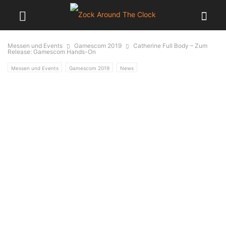
Messen und Events
Gamescom 2019
Catherine Full Body – Zum
Release: Gamescom Hands-On
Messen und Events
Gamescom 2019
News