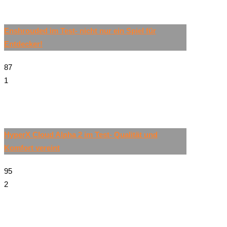
Enshrouded im Test- nicht nur ein Spiel für
Entdecker!
87
1
HyperX Cloud Alpha 2 im Test- Qualität und
Komfort vereint
95
2