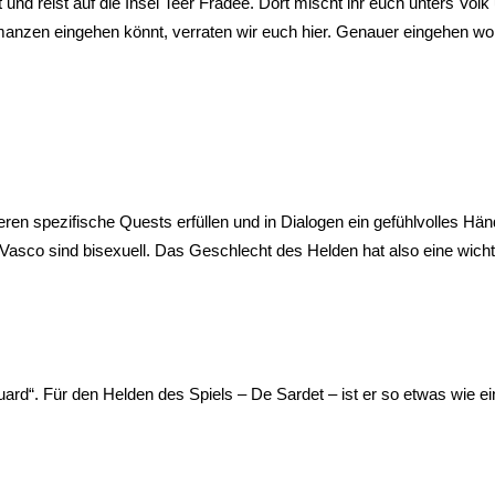
 und reist auf die Insel Teer Fradee. Dort mischt ihr euch unters Volk
anzen eingehen könnt, verraten wir euch hier. Genauer eingehen woll
en spezifische Quests erfüllen und in Dialogen ein gefühlvolles Hä
d Vasco sind bisexuell. Das Geschlecht des Helden hat also eine wich
rd“. Für den Helden des Spiels – De Sardet – ist er so etwas wie ein