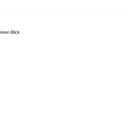
REVIEWS
NEWS
ANGEBOTE
MESSEN & EVENTS
einen Blick