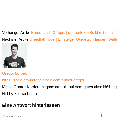
Teilen
Vorheriger Artikel
Borderlands 3 Tipps | der perfekte Build mit dem T
Nächster Artikel
Greedfall Tipps | Einsteiger Guide zu Klassen, Wa
Gregor Lorbek
https://zock-around-the-clock.com/author/gregor/
Meine Gamer-Karriere begann damals auf dem guten alten N64. Irg
Hobby zu machen :)
Eine Antwort hinterlassen