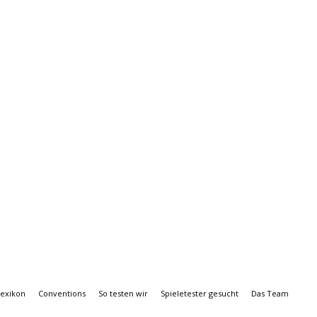
Lexikon
Conventions
So testen wir
Spieletester gesucht
Das Team